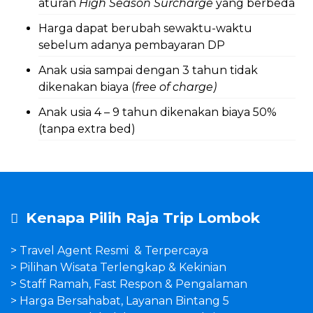
aturan
High Season Surcharge
yang berbeda
Harga dapat berubah sewaktu-waktu
sebelum adanya pembayaran DP
Anak usia sampai dengan 3 tahun tidak
dikenakan biaya (
free of charge)
Anak usia 4 – 9 tahun dikenakan biaya 50%
(tanpa extra bed)
Kenapa Pilih Raja Trip Lombok
> Travel Agent Resmi & Terpercaya
> Pilihan Wisata Terlengkap & Kekinian
> Staff Ramah, Fast Respon & Pengalaman
> Harga Bersahabat, Layanan Bintang 5